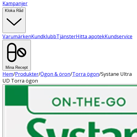
Kampanjer
Kloka Råd
Varumärken
Kundklubb
Tjänster
Hitta apotek
Kundservice
Mina Recept
Hem
/
Produkter
/
Ögon & öron
/
Torra ögon
/
Systane Ultra
UD Torra ögon