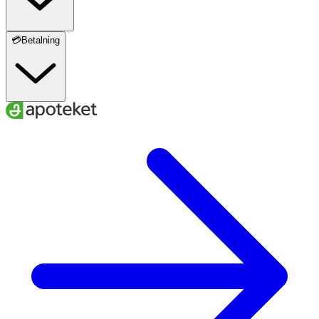
💳Betalning