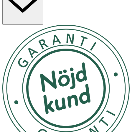
använda med mjuka kontaktlinser (inklusive
silikonhydrogelkontaktlinser).
Användning & Dosering
- För vuxna från 18 år
- Omskakas väl före användning.
- Håll flaskan i 90 graders vinkel och kassera den första
droppen vid första användningen.
- Droppa 1–2 droppar i ögat vid behov och blinka för att
fördela droppen jämnt.
- Produkten kan användas efter behov under dagen för
att lindra symtom på torra ögon.
- Efter användning: Skaka flaskan nedåt för att avlägsna
eventuella rester innan du sätter på korken.
- Produkten är utan konserveringsmedel