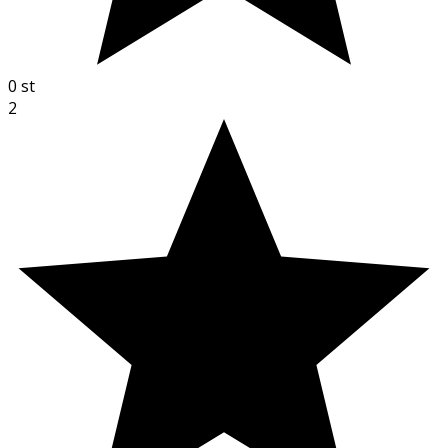
0
st
2