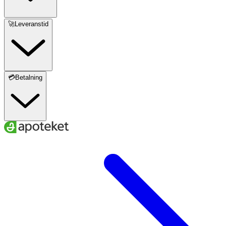
🚀Leveranstid
💳Betalning