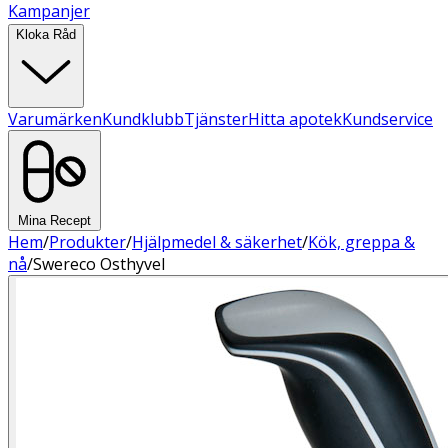
Kampanjer
Kloka Råd
Varumärken
Kundklubb
Tjänster
Hitta apotek
Kundservice
Mina Recept
Hem
/
Produkter
/
Hjälpmedel & säkerhet
/
Kök, greppa &
nå
/
Swereco Osthyvel