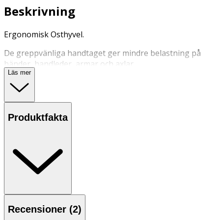
Beskrivning
Ergonomisk Osthyvel.
De greppvänliga handtaget ger mindre belastning på
händer, handleder, armar och axlar.
Läs mer
Passar personer med svaga handleder.
Bladlängd: 8 cm
Vikt: 0.8300 kg
Produktfakta
Rengöring: Kan diskas i diskmaskin
Recensioner (
2
)