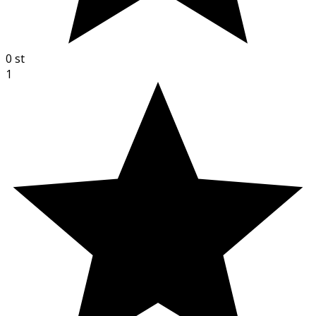
0
st
1