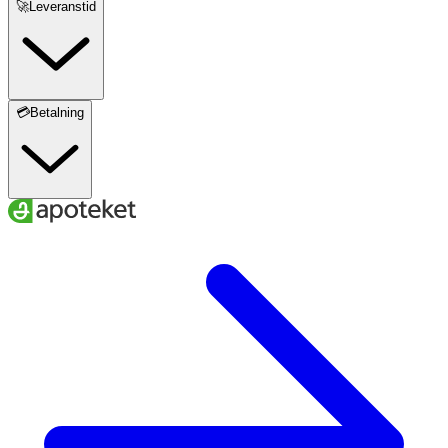
🚀Leveranstid
💳Betalning