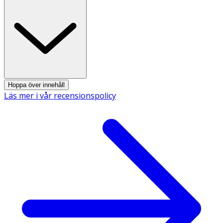
Ur säkerhetsaspekt skall kryckan vid tecken på att den är
utsliten bytas ut. Tre år efter produktionsdatum (anges
som LOT nummer på produktens etikett) skall kryckan
kasseras.
Hoppa över innehåll
Läs mer i vår recensionspolicy