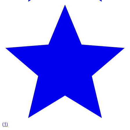
(
1
)