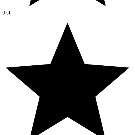
0
st
1