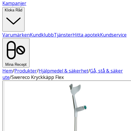
Kampanjer
Kloka Råd
Varumärken
Kundklubb
Tjänster
Hitta apotek
Kundservice
Mina Recept
Hem
/
Produkter
/
Hjälpmedel & säkerhet
/
Gå, stå & säker
ute
/
Swereco Kryckkäpp Flex