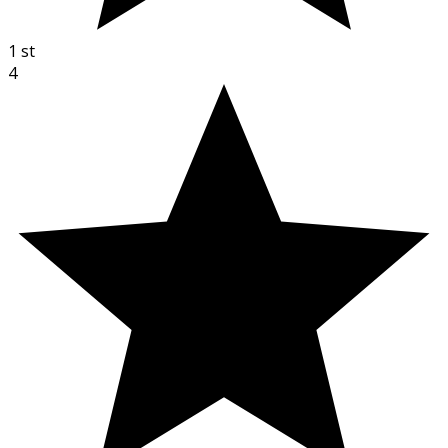
1
st
4