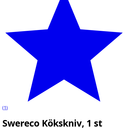
(
1
)
Swereco Kökskniv, 1 st