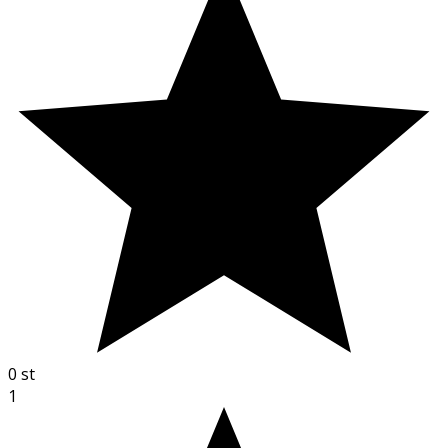
0
st
1