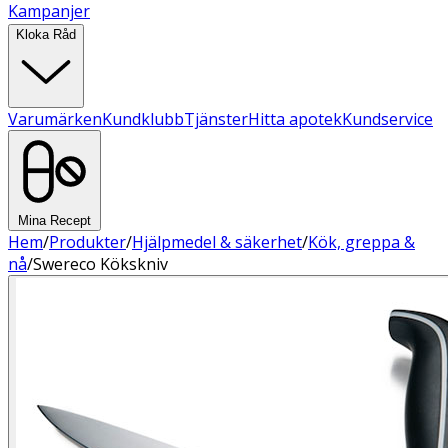
Kampanjer
Kloka Råd
Varumärken
Kundklubb
Tjänster
Hitta apotek
Kundservice
Mina Recept
Hem
/
Produkter
/
Hjälpmedel & säkerhet
/
Kök, greppa &
nå
/
Swereco Kökskniv