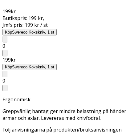
199
kr
Butikspris:
199 kr
,
Jmfs.pris:
199 kr / st
Köp
Swereco Kökskniv, 1 st
0
199
kr
Köp
Swereco Kökskniv, 1 st
0
Ergonomisk
Greppvänlig hantag ger mindre belastning på händer
armar och axlar. Levereras med knivfodral.
Följ anvisningarna på produkten/bruksanvisningen