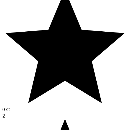
0
st
2