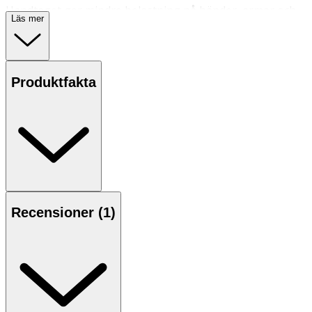
Handtaget ger mindre belastning på händer, armar och
Läs mer
axlar. Handtaget är tillverkat i ett extra greppvänligt
material som ger ett säkrare grepp.
Blad i rostritt stål.
Produktfakta
Kniven levereras med ett praktiskt knivfodral som bidrar
till en säkrare förvaring.
Bladlängd: 15,5 cm
Vikt: 0.1100 kg
Rengöring: Kan diskas i diskmaskin
Recensioner (
1
)