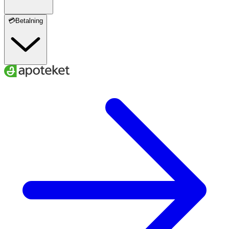
💳Betalning