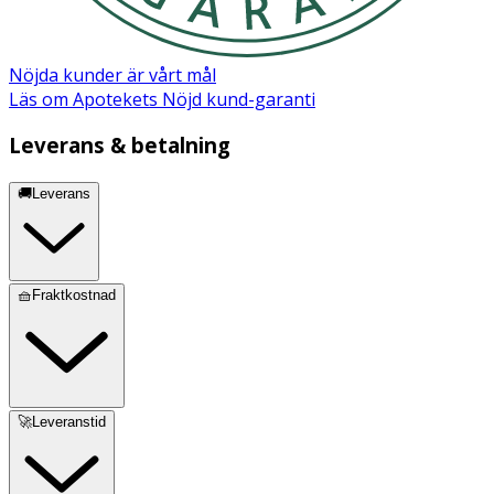
Sodium Hyaluronate, Potassium Sorbate, Denatonium
Benzoate, Tetramethyl Acetyloctahydronaphthalenes,
Linalool, Geranyl Acetate, Citral, Coumarin, Isoeugenyl
Nöjda kunder är vårt mål
Acetate, Rose Ketones, Vanillin.
Läs om Apotekets Nöjd kund-garanti
Leverans & betalning
🚚Leverans
🧺Fraktkostnad
🚀Leveranstid