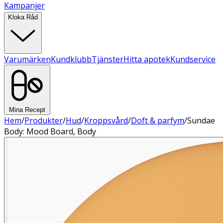
Kampanjer
Kloka Råd
Varumärken
Kundklubb
Tjänster
Hitta apotek
Kundservice
Mina Recept
Hem
/
Produkter
/
Hud
/
Kroppsvård
/
Doft & parfym
/
Sundae
Body: Mood Board, Body