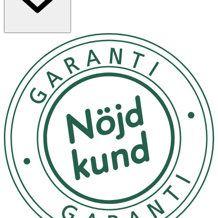
utan att tynga. Spraya cirka 10 cm från hud eller hår,
efter önskemål. För en doft som varar längre, applicera
på återfuktad hud. Doftnoter: Fruity, blackcurrant,
peach, amber Doftkaraktär: Fruktig, positiv och lekfull
Spraya din Body mist cirka 10 cm från hår eller kropp,
efter önskemål. Önskar du en doft som varar längre,
applicera på återfuktad hud.
Förvara i rumstemperatur, skyddad från direkt solljus.
OK för gravida och ammande:
Ja
Ingredienser:
Aqua (Water), Polyglyceryl-6 Caprylate, Polyglyceryl-4
Caprate, Alcohol Denat., Parfum (Fragrance), Glycerin,
Polyglyceryl-6 Oleate, Propanediol, Mentha Piperita
(Peppermint) Leaf Water, Phenoxyethanol, Butylene
Glycol, Chlorphenesin, Lactic Acid, Calendula Officinalis
Flower Extract, Aloe Barbadensis Leaf Extract, Panthenol,