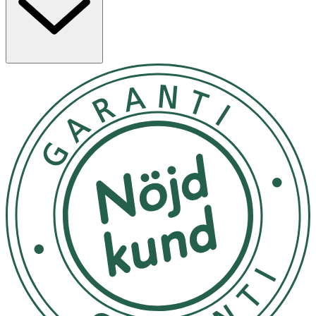
den behaglig att använda både på hud och i hår utan att
tynga. Spraya cirka 10 cm från hud eller hår efter
önskemål. För en doft som varar längre, applicera på
återfuktad hud. Doftnoter: Fresh, dewy greens, orange
flowers, cedar Doftkaraktär: Frisk, grön och lätt
Spraya din Body mist cirka 10 cm från hår eller kropp,
efter önskemål. Önskar du en doft som varar längre,
applicera på återfuktad hud.
Förvara i rumstemperatur, skyddad från direkt solljus.
OK för gravida och ammande:
Ja
Ingredienser:
Aqua (Water), Polyglyceryl-6 Caprylate, Polyglyceryl-4
Caprate, Alcohol Denat., Parfum (Fragrance), Glycerin,
Polyglyceryl-6 Oleate, Propanediol, Mentha Piperita
(Peppermint) Leaf Water, Phenoxyethanol, Butylene
Glycol, Chlorphenesin, Lactic Acid, Calendula Officinalis