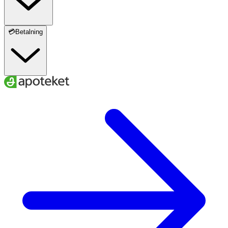
💳Betalning