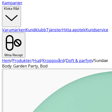
Kampanjer
Kloka Råd
Varumärken
Kundklubb
Tjänster
Hitta apotek
Kundservice
Mina Recept
Hem
/
Produkter
/
Hud
/
Kroppsvård
/
Doft & parfym
/
Sundae
Body: Garden Party, Bod