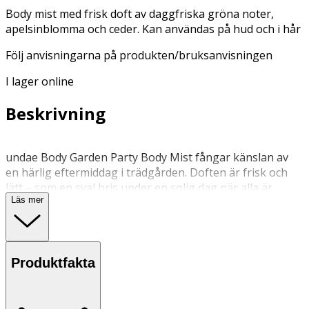
Body mist med frisk doft av daggfriska gröna noter,
apelsinblomma och ceder. Kan användas på hud och i hår
Följ anvisningarna på produkten/bruksanvisningen
I lager online
Beskrivning
undae Body Garden Party Body Mist fångar känslan av
en härlig eftermiddag i trädgården. Doften är frisk och
lätt – som en sval bris under en solig dag när alla är
Läs mer
bjudna. En uppiggande och luftig body mist som känns
ren, grön och naturlig. Doften öppnar friskt med
daggfriska gröna noter och apelsinblommor, som
balanseras av en mjuk bas av cederträ. Resultatet är en
Produktfakta
modern och lättburen doft med både fräschör och djup,
perfekt för vardag, vår och sommar. Den ultrafina
misten är berikad med kamomill och aloe vera, vilket gör