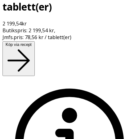
tablett(er)
2 199,54
kr
Butikspris:
2 199,54 kr
,
Jmfs.pris:
78,56 kr / tablett(er)
Köp via recept