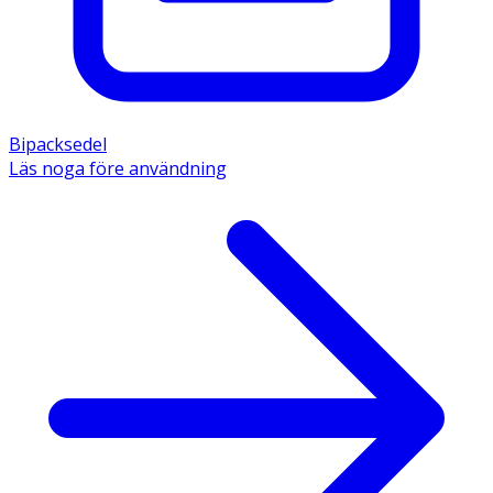
Bipacksedel
Läs noga före användning