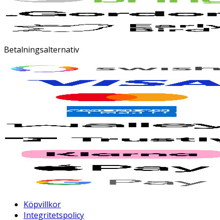
Betalningsalternativ
Köpvillkor
Integritetspolicy