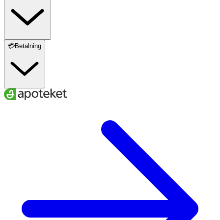
💳Betalning