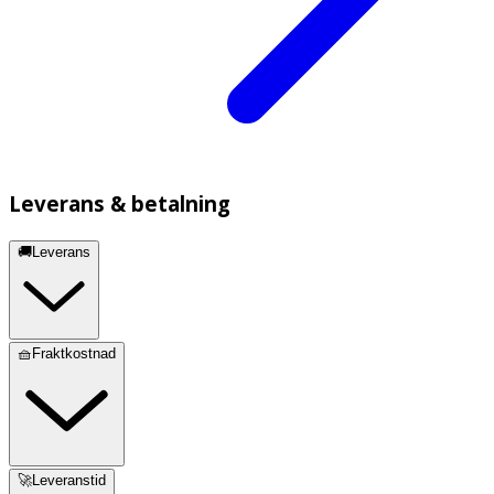
Leverans & betalning
🚚Leverans
🧺Fraktkostnad
🚀Leveranstid