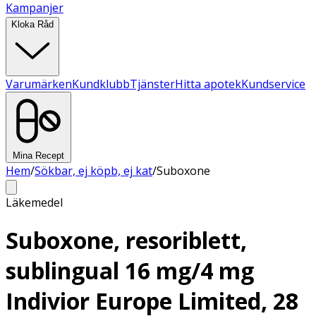
Kampanjer
Kloka Råd
Varumärken
Kundklubb
Tjänster
Hitta apotek
Kundservice
Mina Recept
Hem
/
Sökbar, ej köpb, ej kat
/
Suboxone
Läkemedel
Suboxone, resoriblett,
sublingual 16 mg/4 mg
Indivior Europe Limited, 28