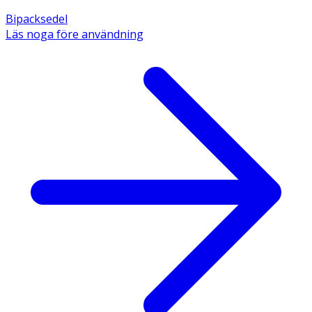
Bipacksedel
Läs noga före användning