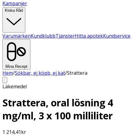
Kampanjer
Kloka Råd
Varumärken
Kundklubb
Tjänster
Hitta apotek
Kundservice
Mina Recept
Hem
/
Sökbar, ej köpb, ej kat
/
Strattera
Läkemedel
Strattera, oral lösning 4
mg/ml, 3 x 100 milliliter
1 214,41
kr