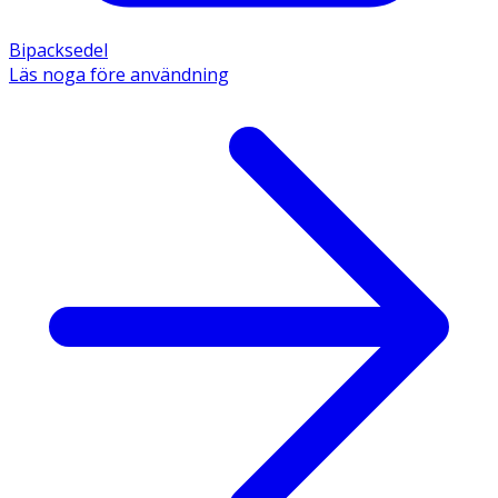
Bipacksedel
Läs noga före användning