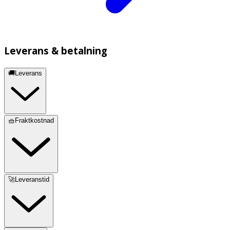
Leverans & betalning
🚚Leverans
🧺Fraktkostnad
🚀Leveranstid