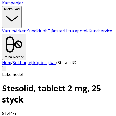
Kampanjer
Kloka Råd
Varumärken
Kundklubb
Tjänster
Hitta apotek
Kundservice
Mina Recept
Hem
/
Sökbar, ej köpb, ej kat
/
Stesolid®
Läkemedel
Stesolid, tablett 2 mg, 25
styck
81,44
kr