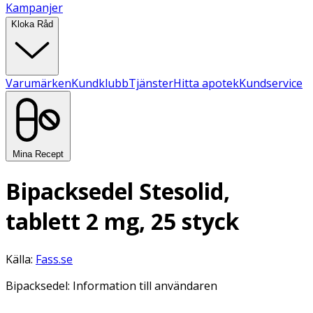
Kampanjer
Kloka Råd
Varumärken
Kundklubb
Tjänster
Hitta apotek
Kundservice
Mina Recept
Bipacksedel Stesolid,
tablett 2 mg, 25 styck
Källa:
Fass.se
Bipacksedel: Information till användaren