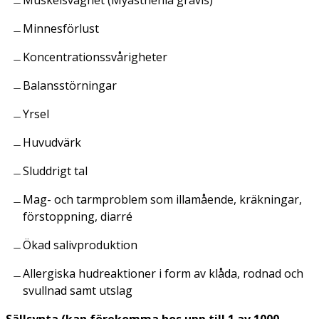
Minnesförlust
Koncentrationssvårigheter
Balansstörningar
Yrsel
Huvudvärk
Sluddrigt tal
Mag- och tarmproblem som illamående, kräkningar,
förstoppning, diarré
Ökad salivproduktion
Allergiska hudreaktioner i form av klåda, rodnad och
svullnad samt utslag
Sällsynta (kan förekomma hos upp till 1 av 1000