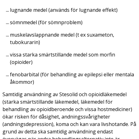
lugnande medel (används för lugnande effekt)
sömnmedel (för sömnproblem)
muskelavslappnande medel (t ex suxameton,
tubokurarin)
vissa starka smärtstillande medel som morfin
(opioider)
fenobarbital (för behandling av epilepsi eller mentala
åkommor)
Samtidig användning av Stesolid och opioidläkemedel
(starka smärtstillande läkemedel, läkemedel för
behandling av opioidberoende och vissa hostmediciner)
ökar risken för dåsighet, andningssvårigheter
(andningsdepression), koma och kan vara livshotande. På
grund av detta ska samtidig användning endast
övervägas när andra behandlingsalternativ inte är