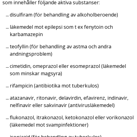
som innehåller följande aktiva substanser:
disulfiram (för behandling av alkoholberoende)
läkemedel mot epilepsi som t ex fenytoin och
karbamazepin
teofyllin (för behandling av astma och andra
andningsproblem)
cimetidin, omeprazol eller esomeprazol (läkemedel
som minskar magsyra)
rifampicin (antibiotika mot tuberkulos)
atazanavir, ritonavir, delavirdin, efavirenz, indinavir,
nelfinavir eller sakvinavir (antivirusläkemedel)
flukonazol, itrakonazol, ketokonazol eller vorikonazol
(läkemedel mot svampinfektioner)
isoniazid (för behandling av tuberkulos).