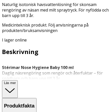
Naturlig isotonisk havsvattenlösning för skonsam
rengöring av näsan med milt spraytryck. För nyfödda och
barn upp till 3 år.
Medicinteknisk produkt. Följ anvisningarna på
produkten/bruksanvisningen
I lager online
Beskrivning
Stérimar Nose Hygiene Baby 100 ml
Daglig näsrengöring som rengör och återfuktar – för
spädbarn och barn upp till 3 år.
Läs mer
Stérimar
nässpray
med 100 % naturligt havsvatten,
avsedd för daglig rengöring av näsan hos spädbarn från
födseln till 3 års ålder. Den isotoniska lösningen har
samma saltkoncentration som kroppens celler (0,9 %)
Produktfakta
och hjälper till att återfukta nässlemhinnan samt