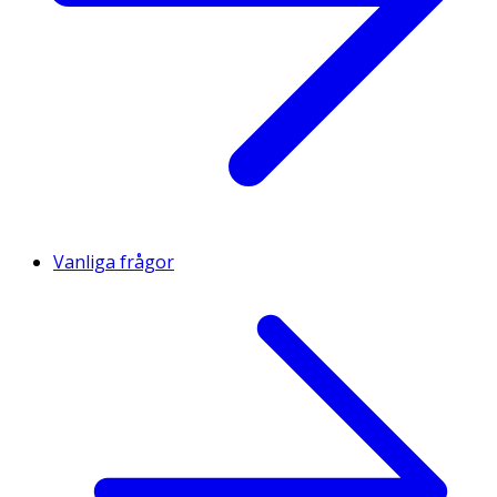
Havsvatten: 31,82 ml. Renat vatten qsp 100 ml. Aseptiskt
förpackad. Inert drivmedelsgas: kvävgas. Lösningen är
inte i kontakt med kväve.
Viktigt att veta
Det här är en CE-märkt medicinteknisk produkt.
Vanliga frågor