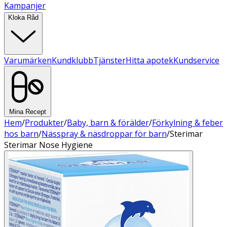
Kampanjer
Kloka Råd
Varumärken
Kundklubb
Tjänster
Hitta apotek
Kundservice
Mina Recept
Hem
/
Produkter
/
Baby, barn & förälder
/
Förkylning & feber
hos barn
/
Nässpray & näsdroppar för barn
/
Sterimar
Sterimar Nose Hygiene