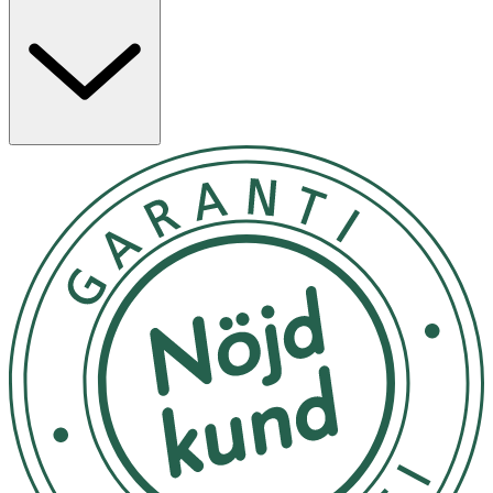
avlägsna orenheter. Produkten är fri från
konserveringsmedel och berikad med mineralsalter och
marina spårämnen. Näsmunstycket har ett milt
spraytryck som är anpassat för små barn.
Egenskaper
 Isotonisk nässpray med naturligt havsvatten
 Skonsam rengöring och återfuktning av nässlemhinnan
 Rekommenderad för spädbarn från födsel till 3 år
 Patenterat näsmunstycke med milt spraytryck
 Fri från konserveringsmedel
Användning & Dosering
· Spraya 1–2 gånger i varje näsborre, 2–6 gånger
dagligen.
· Vid första användningen, spraya en gång i luften för