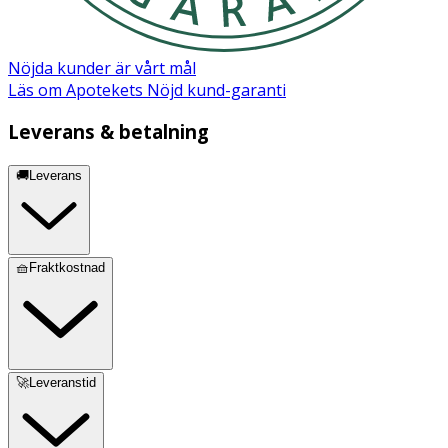
Maltodextrin, Hydrolyzed Gardenia Florida Extract,
Hydrogenated Lecithin, Ceramide Np, Sodium
Hyaluronate Crosspolymer, Hydrolyzed Sodium
Nöjda kunder är vårt mål
Hyaluronate
Läs om Apotekets Nöjd kund-garanti
Leverans & betalning
🚚Leverans
🧺Fraktkostnad
🚀Leveranstid