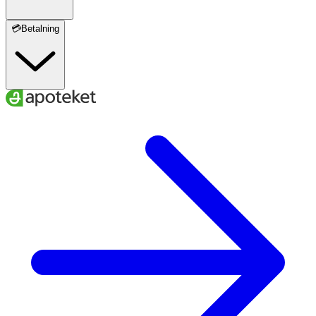
💳Betalning