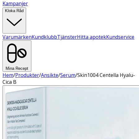
Kampanjer
Kloka Råd
Varumärken
Kundklubb
Tjänster
Hitta apotek
Kundservice
Mina Recept
Hem
/
Produkter
/
Ansikte
/
Serum
/
Skin1004 Centella Hyalu-
Cica B