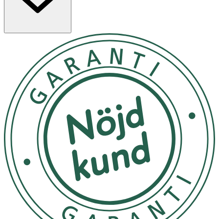
Pumpa en lämplig mängd i händerna och applicera jämnt
på huden.
Undvik att förvara produkten i direkt solljus.
OK för gravida och ammande:
Ja
Ingredienser:
Aqua(Water), Centella Asiatica Leaf Water, Butylene
Glycol, 1,2Hexanediol, Niacinamide, Glycerin,
Pantolactone, Hibiscus Esculentus Fruit Extract, Sodium
Hyaluronate, Hydrolyzed Hyaluronic Acid, Hyaluronic Acid,
Methylpropanediol, Panthenol, Cetearyl Olivate,
Carbomer, Arginine, Sorbitan Olivate, Caprylic/Capric
Triglyceride, Pyrus Communis (Pear) Fruit Extract,
Pentylene Glycol, Adenosine, Polyglutamic Acid, Rosa
Damascena Flower Water, Artemisia Princeps Leaf
Extract, Cucumis Melo (Melon) Fruit Extract, Iris
Florentina Root Extract, Ethylhexylglycerin, Hedera Helix
(Ivy) Leaf/Stem Extract, Sodium Phytate, Xanthan Gum,