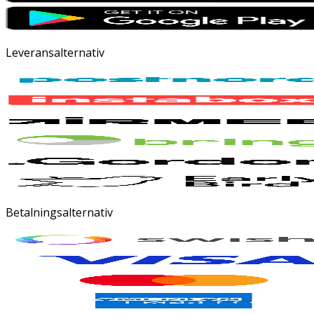
Leveransalternativ
Betalningsalternativ