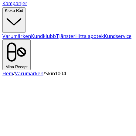
Kampanjer
Kloka Råd
Varumärken
Kundklubb
Tjänster
Hitta apotek
Kundservice
Mina Recept
Hem
/
Varumärken
/
Skin1004