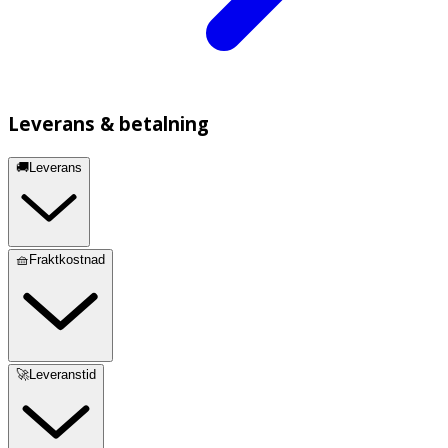
Leverans & betalning
🚚Leverans
🧺Fraktkostnad
🚀Leveranstid