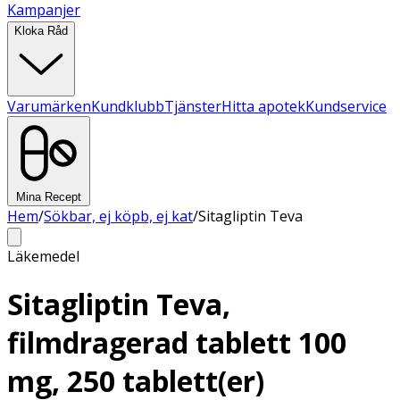
Kampanjer
Kloka Råd
Varumärken
Kundklubb
Tjänster
Hitta apotek
Kundservice
Mina Recept
Hem
/
Sökbar, ej köpb, ej kat
/
Sitagliptin Teva
Läkemedel
Sitagliptin Teva,
filmdragerad tablett 100
mg, 250 tablett(er)