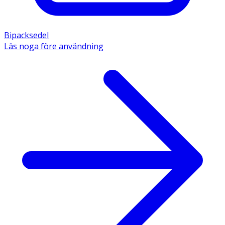
Bipacksedel
Läs noga före användning