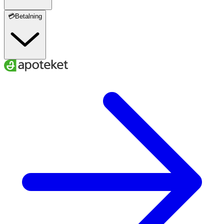
💳Betalning