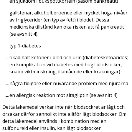
en sjukdom i bukspottkörteln (såsom pankreatit)
gallstenar, alkoholberoende eller mycket höga nivåer
av triglycerider (en typ av fett) i blodet. Dessa
medicinska tillstånd kan öka risken att få pankreatit
(se avsnitt 4).
typ 1-diabetes
ökad halt ketoner i blod och urin (diabetesketoacidos;
en komplikation vid diabetes med högt blodsocker,
snabb viktminskning, illamående eller kräkningar)
några tidigare eller nuvarande problem med njurarna
en allergisk reaktion mot sitagliptin (se avsnitt 4).
Detta läkemedel verkar inte när blodsockret är lågt och
orsakar därför sannolikt inte alltför lågt blodsocker. Om
detta läkemedel används i kombination med en
sulfonureid eller insulin, kan lågt blodsocker