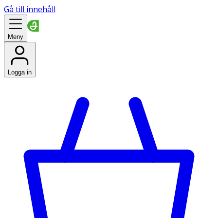
Gå till innehåll
Meny
Logga in