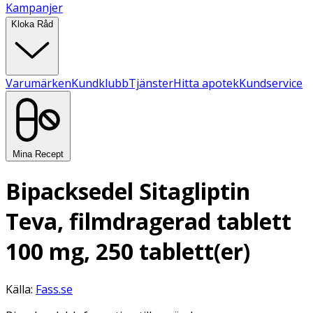
Kampanjer
Kloka Råd
Varumärken
Kundklubb
Tjänster
Hitta apotek
Kundservice
Mina Recept
Bipacksedel Sitagliptin
Teva, filmdragerad tablett
100 mg, 250 tablett(er)
Källa:
Fass.se