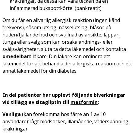
kräkningar, då dessa kan vara tecken på en
inflammerad bukspottkörtel (pankreatit).
Om du får en allvarlig allergisk reaktion (ingen känd
frekvens), såsom utslag, nässelutslag, blåsor på
huden/fjällande hud och svullnad av ansikte, läppar,
tunga eller svalg som kan orsaka andnings- eller
sväljsvårigheter, sluta ta detta läkemedel och kontakta
omedelbart
läkare. Din läkare kan ordinera ett
läkemedel för att behandla din allergiska reaktion och ett
annat läkemedel för din diabetes.
En del patienter har upplevt följande biverkningar
vid tillägg av sitagliptin till
metformin
:
Vanliga
(kan förekomma hos färre än 1 av 10
användare): lågt blodsocker, illamående, väderspänning,
kräkningar