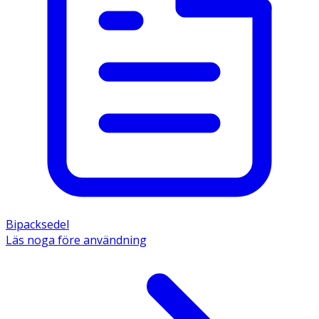
Användning & Dosering
- Ta 1 tablett 3 gånger dagligen med lite vätska och kan
tas med eller utan mat.
- Rekommenderas inte till gravida och ammande eller vid
magsår.
- Sinupret bör inte användas längre än 14 dagar.
Förvaring
Förvaras i rumstemperatur och utom räckhåll för barn.
Innehåll
Bipacksedel
1 dragerad tablett innehåller: 12 mg pulveriserad
Läs noga före användning
gullgentiana (Gentiana lutea L.), rot, motsvarande 12 mg
torkad rot, 36 mg pulveriserade Primula-arter (gullviva
(Primula veris L.) och/eller lundviva (Primula elatior L.
Hill)), blomma, motsvarande 36 mg torkade blommor, 36
mg pulveriserade Rumex-arter (ängssyra (Rumex acetosa