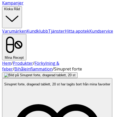
Kampanjer
Kloka Råd
Varumärken
Kundklubb
Tjänster
Hitta apotek
Kundservice
Mina Recept
Hem
/
Produkter
/
Förkylning &
feber
/
Bihåleinflammation
/
Sinupret forte
Sinupret forte, dragerad tablett, 20 st har tagits bort från mina favoriter