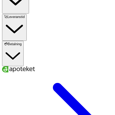
🚀Leveranstid
💳Betalning