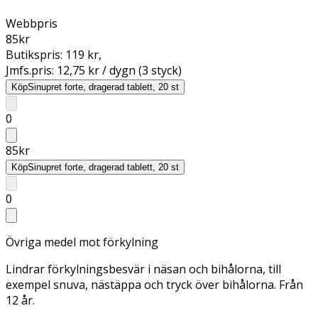
Webbpris
85
kr
Butikspris:
119 kr
,
Jmfs.pris:
12,75 kr / dygn (3 styck)
Köp
Sinupret forte, dragerad tablett, 20 st
0
85
kr
Köp
Sinupret forte, dragerad tablett, 20 st
0
Övriga medel mot förkylning
Lindrar förkylningsbesvär i näsan och bihålorna, till
exempel snuva, nästäppa och tryck över bihålorna. Från
12 år.