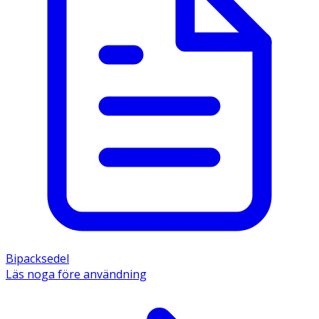
Bipacksedel
Läs noga före användning