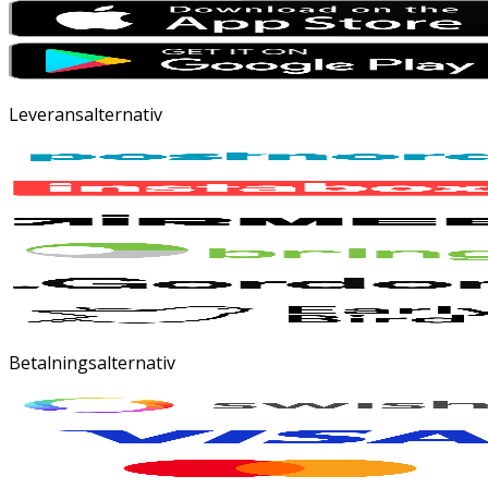
Leveransalternativ
Betalningsalternativ