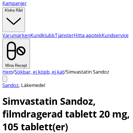
Kampanjer
Kloka Råd
Varumärken
Kundklubb
Tjänster
Hitta apotek
Kundservice
Mina Recept
Hem
/
Sökbar, ej köpb, ej kat
/
Simvastatin Sandoz
Sandoz
,
Läkemedel
Simvastatin Sandoz,
filmdragerad tablett 20 mg,
105 tablett(er)