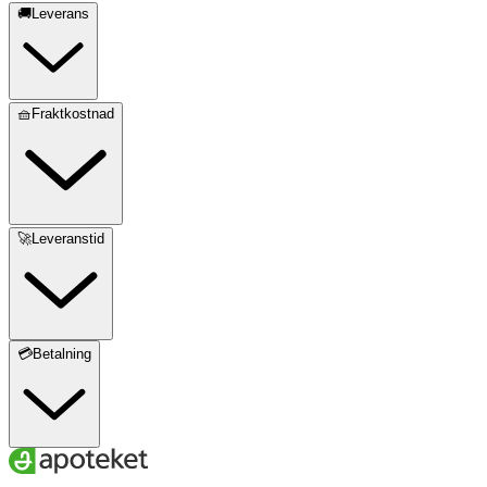
🚚Leverans
🧺Fraktkostnad
🚀Leveranstid
💳Betalning