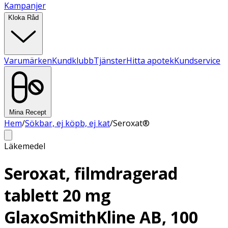
Kampanjer
Kloka Råd
Varumärken
Kundklubb
Tjänster
Hitta apotek
Kundservice
Mina Recept
Hem
/
Sökbar, ej köpb, ej kat
/
Seroxat®
Läkemedel
Seroxat, filmdragerad
tablett 20 mg
GlaxoSmithKline AB, 100