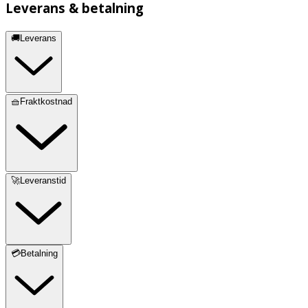
Leverans & betalning
🚚Leverans
🧺Fraktkostnad
🚀Leveranstid
💳Betalning