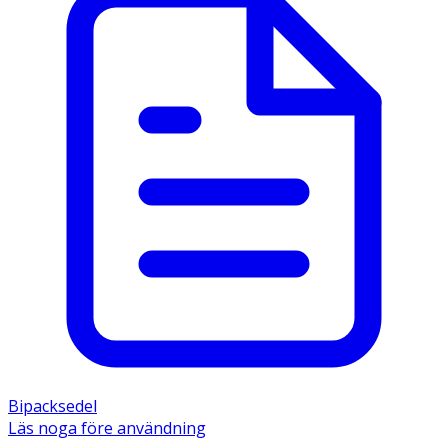
Bipacksedel
Läs noga före användning