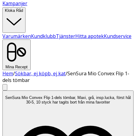
Kampanjer
Kloka Råd
Varumärken
Kundklubb
Tjänster
Hitta apotek
Kundservice
Mina Recept
Hem
/
Sökbar, ej köpb, ej kat
/
SenSura Mio Convex Flip 1-
dels tömbar
SenSura Mio Convex Flip 1-dels tömbar, Maxi, grå, insp.lucka, först hål
30-5, 10 styck har tagits bort från mina favoriter