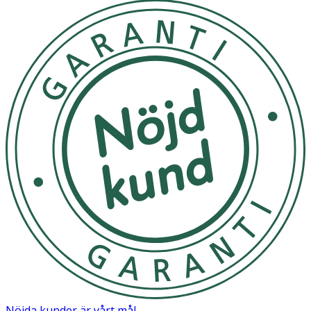
Nöjda kunder är vårt mål