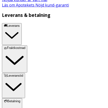
Läs om Apotekets Nöjd kund-garanti
Leverans & betalning
🚚Leverans
🧺Fraktkostnad
🚀Leveranstid
💳Betalning