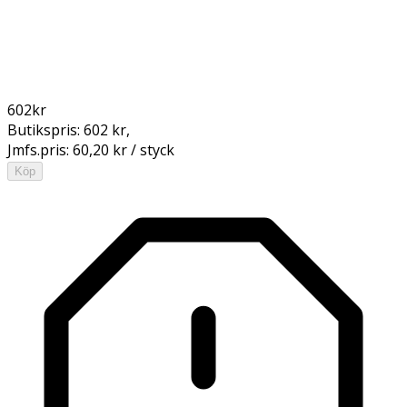
602
kr
Butikspris:
602 kr
,
Jmfs.pris:
60,20 kr / styck
Köp