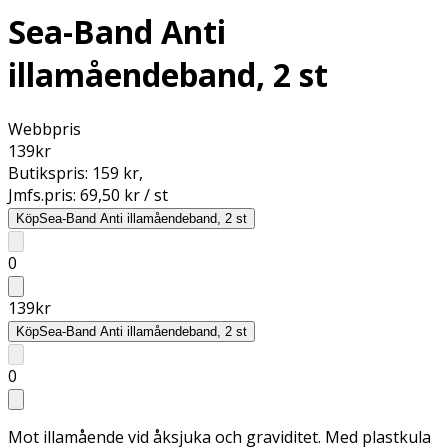
Sea-Band Anti
illamåendeband, 2 st
Webbpris
139
kr
Butikspris:
159 kr
,
Jmfs.pris:
69,50 kr / st
Köp
Sea-Band Anti illamåendeband, 2 st
0
139
kr
Köp
Sea-Band Anti illamåendeband, 2 st
0
Mot illamående vid åksjuka och graviditet. Med plastkula