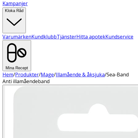
Kampanjer
Kloka Råd
Varumärken
Kundklubb
Tjänster
Hitta apotek
Kundservice
Mina Recept
Hem
/
Produkter
/
Mage
/
Illamående & åksjuka
/
Sea-Band
Anti illamåendeband