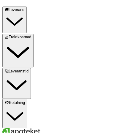
🚚Leverans
🧺Fraktkostnad
🚀Leveranstid
💳Betalning