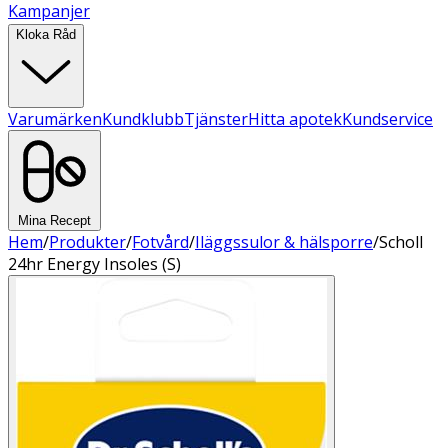
Kampanjer
Kloka Råd
Varumärken
Kundklubb
Tjänster
Hitta apotek
Kundservice
Mina Recept
Hem
/
Produkter
/
Fotvård
/
Iläggssulor & hälsporre
/
Scholl
24hr Energy Insoles (S)