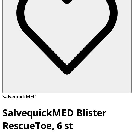
SalvequickMED
SalvequickMED Blister
RescueToe, 6 st