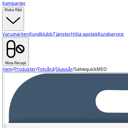
Kampanjer
Kloka Råd
Varumärken
Kundklubb
Tjänster
Hitta apotek
Kundservice
Mina Recept
Hem
/
Produkter
/
Fotvård
/
Skavsår
/
SalvequickMED