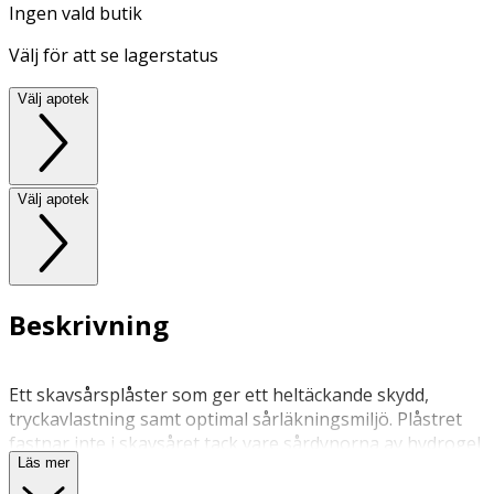
Ingen vald butik
Välj för att se lagerstatus
Välj apotek
Välj apotek
Beskrivning
Ett skavsårsplåster som ger ett heltäckande skydd,
tryckavlastning samt optimal sårläkningsmiljö. Plåstret
fastnar inte i skavsåret tack vare sårdynorna av hydrogel
Läs mer
samtidigt som limmet i ytterkanterna gör att det sitter
ordentligt på plats.