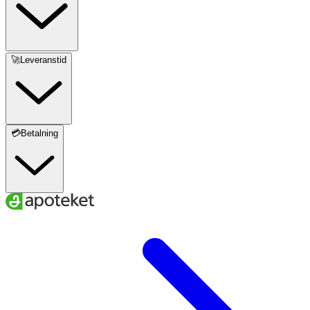
🚀Leveranstid
💳Betalning