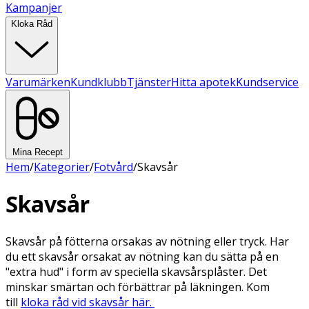
Kampanjer
Kloka Råd
Varumärken
Kundklubb
Tjänster
Hitta apotek
Kundservice
Mina Recept
Hem
/
Kategorier
/
Fotvård
/
Skavsår
Skavsår
Skavsår på fötterna orsakas av nötning eller tryck. Har
du ett skavsår orsakat av nötning kan du sätta på en
"extra hud" i form av speciella skavsårsplåster. Det
minskar smärtan och förbättrar på läkningen. Kom
till
kloka råd vid skavsår här.