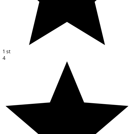
1
st
4