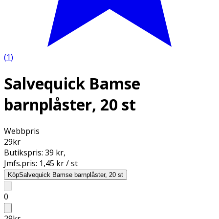
(
1
)
Salvequick Bamse
barnplåster, 20 st
Webbpris
29
kr
Butikspris:
39 kr
,
Jmfs.pris:
1,45 kr / st
Köp
Salvequick Bamse barnplåster, 20 st
0
29
kr