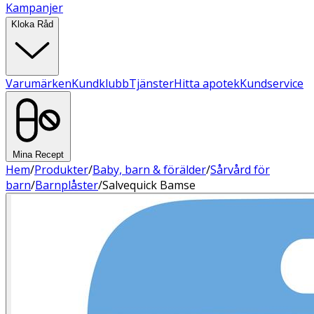
Kampanjer
Kloka Råd
Varumärken
Kundklubb
Tjänster
Hitta apotek
Kundservice
Mina Recept
Hem
/
Produkter
/
Baby, barn & förälder
/
Sårvård för
barn
/
Barnplåster
/
Salvequick Bamse