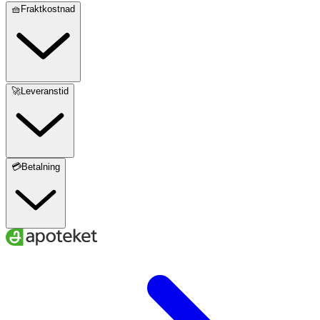
🧺Fraktkostnad
🚀Leveranstid
💳Betalning