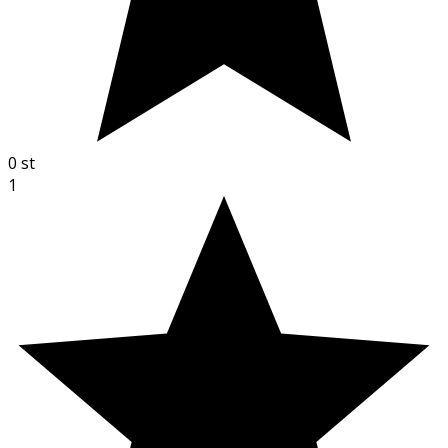
0
st
1