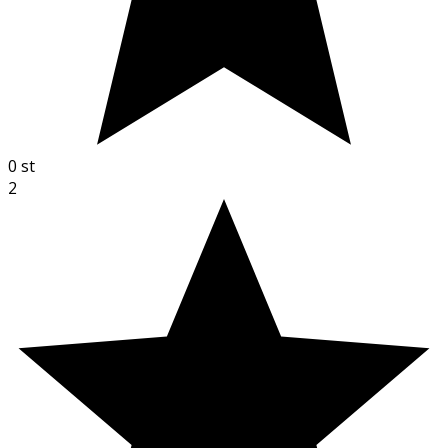
0
st
2