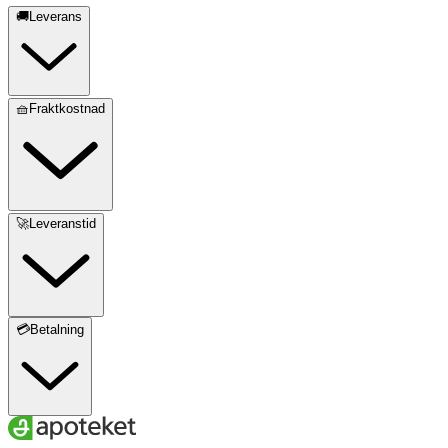
🚚Leverans
🧺Fraktkostnad
🚀Leveranstid
💳Betalning