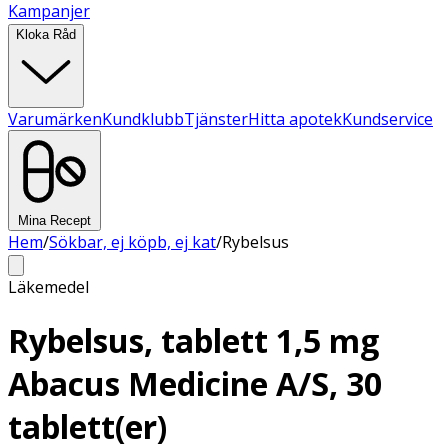
Kampanjer
Kloka Råd
Varumärken
Kundklubb
Tjänster
Hitta apotek
Kundservice
Mina Recept
Hem
/
Sökbar, ej köpb, ej kat
/
Rybelsus
Läkemedel
Rybelsus, tablett 1,5 mg
Abacus Medicine A/S, 30
tablett(er)