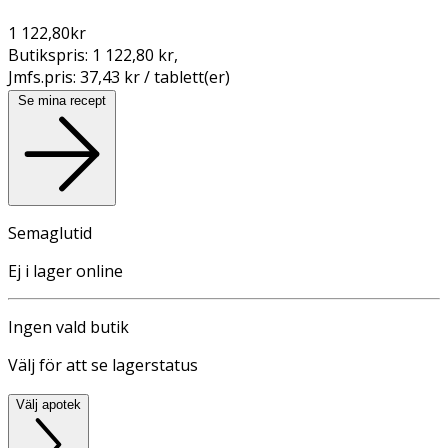
1 122,80
kr
Butikspris:
1 122,80 kr
,
Jmfs.pris:
37,43 kr / tablett(er)
Se mina recept
Semaglutid
Ej i lager online
Ingen vald butik
Välj för att se lagerstatus
Välj apotek