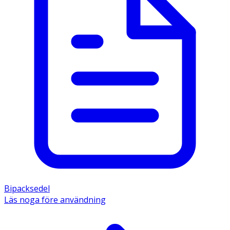
Bipacksedel
Läs noga före användning