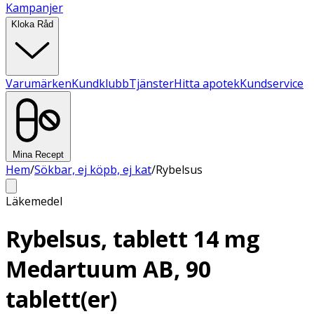
Kampanjer
Kloka Råd
Varumärken
Kundklubb
Tjänster
Hitta apotek
Kundservice
Mina Recept
Hem
/
Sökbar, ej köpb, ej kat
/
Rybelsus
Läkemedel
Rybelsus, tablett 14 mg
Medartuum AB, 90
tablett(er)