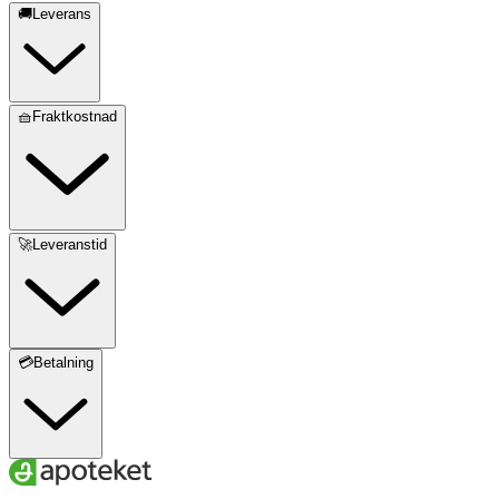
🚚Leverans
🧺Fraktkostnad
🚀Leveranstid
💳Betalning