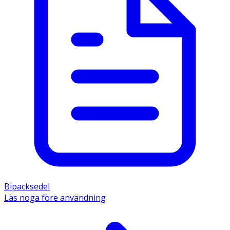
Bipacksedel
Läs noga före användning