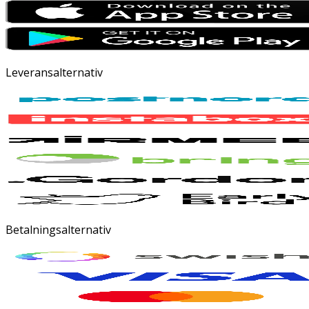
Leveransalternativ
Betalningsalternativ