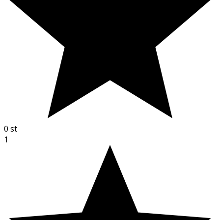
0
st
1