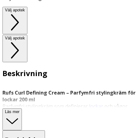
Välj apotek
Välj apotek
Beskrivning
Rufs Curl Defining Cream – Parfymfri stylingkräm för
lockar 200 ml
Parfymfri stylingkräm som definierar
lockar
och vågor
Läs mer
och ger lätt stadga.
Rufs Curl Defining Cream är en mjuk och lätt stylingkräm
som återfuktar och hjälper till att framhäva lockar och