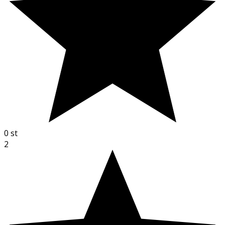
0
st
2