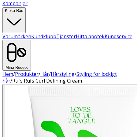
Kampanjer
Kloka Råd
Varumärken
Kundklubb
Tjänster
Hitta apotek
Kundservice
Mina Recept
Hem
/
Produkter
/
Hår
/
Hårstyling
/
Styling för lockigt
hår
/
Rufs Rufs Curl Defining Cream