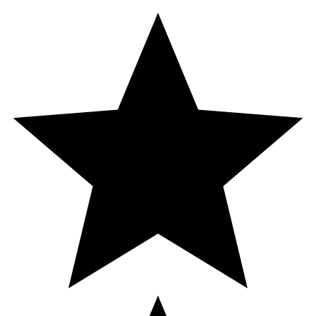
Innehåll
Aqua, Cetearyl Alcohol, Propanediol, Shea Butter Ethyl
Esters, VP/DMAPA Acrylates Copolymer, Polysorbate 20,
Glycerin, Hydroxyethylcellulose, Polyquaternium-10,
Squalane, Behentrimonium Chloride, Cocos Nucifera Oil,
Citric Acid, Sodium Benzoate, Dipropylene Glycol,
Potassium Sorbate, Sodium PCA, Sodium Lactate,
Arginine, Aspartic Acid, PCA, Benzalkonium Chloride,
Glycine, Alanine, Serine, Valine, Threonine, Isoleucine,
Proline, Histidine, Phenylalanine.