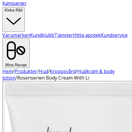
Kampanjer
Kloka Råd
Varumärken
Kundklubb
Tjänster
Hitta apotek
Kundservice
Mina Recept
Hem
/
Produkter
/
Hud
/
Kroppsvård
/
Hudkräm & body
lotion
/
Rosenserien Body Cream With Li