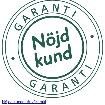
Aloe barbabensis leaf juice*, Olea europaea fruit oil*,
Glycerin*, Caprylic/Capric triglyceride , Olivoyl hydrolyzed
wheat protein, CocoCaprylate , Cetearyl alcohol, Glyceryl
oleate, Glyceryl stearate, Helianthus annuus seed oil* ,
Hippophae rhamnoides seed oil*, Litsea cubeba fruit oil*,
Rosmarinus officinalis leaf oil* , Lactic acid , Tocopherol,
Betasitosterol, Squalene, Rosa damascena flower oil*,
Glycine soja oil, Sodium benzoate, Potassium sorbate ,
Sodium anisate, Sodium levulinate, Sorbitan caprylate,
Potassium hydroxide, Aqua, Citral**, Citronellol**,
Geraniol**, Limonene**, Linalool**.
Nöjda kunder är vårt mål