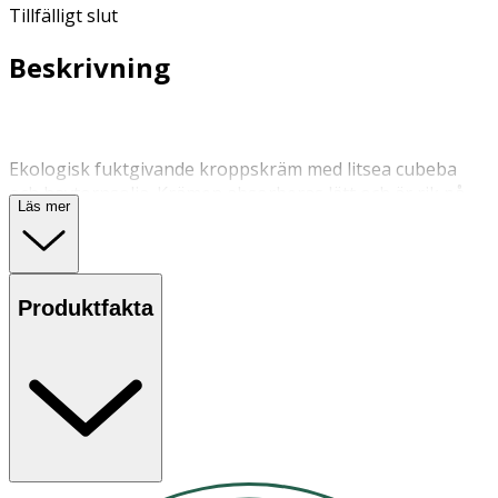
Tillfälligt slut
Beskrivning
Ekologisk fuktgivande kroppskräm med litsea cubeba
och havtornsolja. Krämen absorberas lätt och är rik på
Läs mer
essentiella fettsyror som gör huden mjuk och smidig.
Utmärkt efter dusch och solbad.
Applicera en liten mängd kräm med handen över hela
Produktfakta
kroppen.
Förvaras i rumstemperatur.
OK för gravida och ammande:
Ja
Ingredienser: