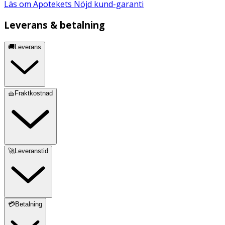
Läs om Apotekets Nöjd kund-garanti
Leverans & betalning
🚚Leverans
🧺Fraktkostnad
🚀Leveranstid
💳Betalning