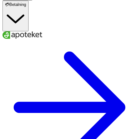
💳Betalning