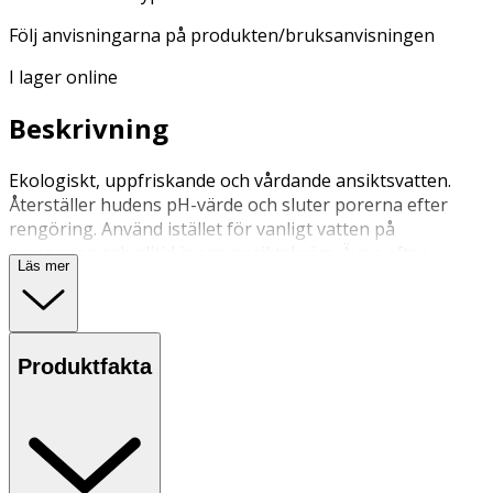
Följ anvisningarna på produkten/bruksanvisningen
I lager online
Beskrivning
Ekologiskt, uppfriskande och vårdande ansiktsvatten.
Återställer hudens pH-värde och sluter porerna efter
rengöring. Använd istället för vanligt vatten på
morgonen och alltid innan ansiktskräm. Även efter
Läs mer
rakning och som uppiggare under dagen. Passar alla
hudtyper.
Använd istället för vatten på morgonen och alltid innan
Produktfakta
ansiktskräm. Även efter rakning och som en härlig
uppiggare under dagen.
Förvaras i rumstemperatur.