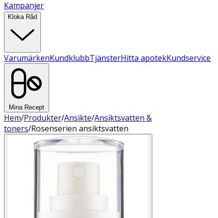
Kampanjer
Kloka Råd
Varumärken
Kundklubb
Tjänster
Hitta apotek
Kundservice
Mina Recept
Hem
/
Produkter
/
Ansikte
/
Ansiktsvatten &
toners
/
Rosenserien ansiktsvatten