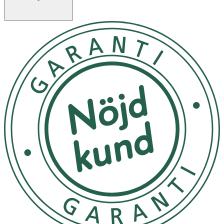
OK för gravida och ammande:
Ja