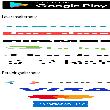
Leveransalternativ
Betalningsalternativ