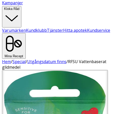
Kampanjer
Kloka Råd
Varumärken
Kundklubb
Tjänster
Hitta apotek
Kundservice
Mina Recept
Hem
/
Special
/
Utgångsdatum finns
/
RFSU Vattenbaserat
glidmedel