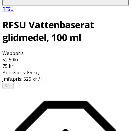
RFSU
RFSU Vattenbaserat
glidmedel, 100 ml
Webbpris
52,50
kr
75 kr
Butikspris:
85 kr
,
Jmfs.pris:
525 kr / l
Köp