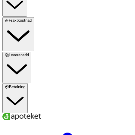
🧺Fraktkostnad
🚀Leveranstid
💳Betalning