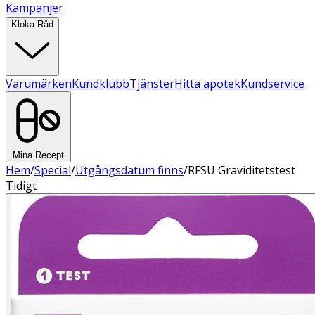
Kampanjer
Kloka Råd
Varumärken
Kundklubb
Tjänster
Hitta apotek
Kundservice
Mina Recept
Hem
/
Special
/
Utgångsdatum finns
/
RFSU Graviditetstest
Tidigt