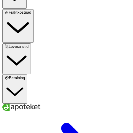
🧺Fraktkostnad
🚀Leveranstid
💳Betalning