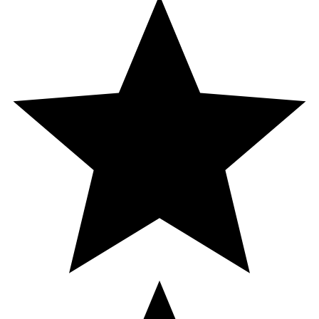
Innehåll
Druvsocker, syra (E330), mineraler (natriumbikarbonat,
kaliumklorid, natriumklorid), arom,
skumdämpningsmedel (E1521), sötningsmedel (E954)