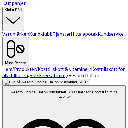
Kampanjer
Kloka Råd
Varumärken
Kundklubb
Tjänster
Hitta apotek
Kundservice
Mina Recept
Hem
/
Produkter
/
Kosttillskott & vitaminer
/
Kosttillskott för
alla tillfällen
/
Vätskeersättning
/
Resorb Hallon
Resorb Original Hallon brustablett, 20 st har tagits bort från mina
favoriter