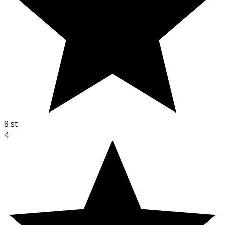
8
st
4