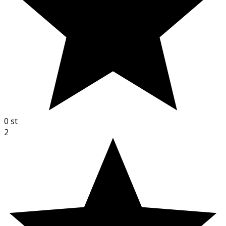
0
st
2