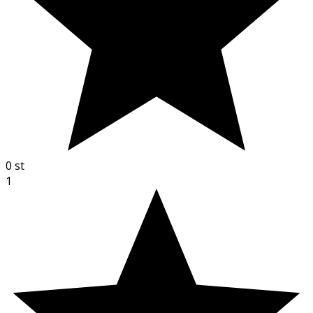
0
st
1