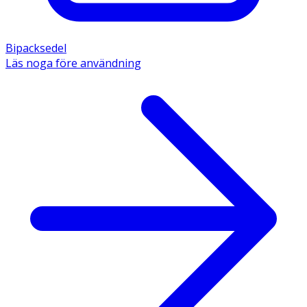
Bipacksedel
Läs noga före användning