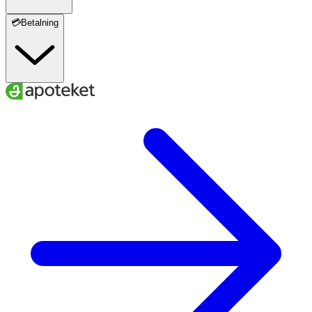
💳Betalning