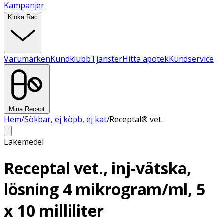
Kampanjer
Kloka Råd
Varumärken
Kundklubb
Tjänster
Hitta apotek
Kundservice
Mina Recept
Hem
/
Sökbar, ej köpb, ej kat
/
Receptal® vet.
Läkemedel
Receptal vet., inj-vätska,
lösning 4 mikrogram/ml, 5
x 10 milliliter