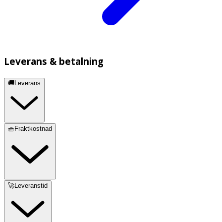
Leverans & betalning
🚚Leverans
🧺Fraktkostnad
🚀Leveranstid