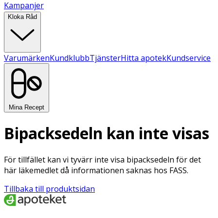
Kampanjer
Kloka Råd
Varumärken
Kundklubb
Tjänster
Hitta apotek
Kundservice
Mina Recept
Bipacksedeln kan inte visas
För tillfället kan vi tyvärr inte visa bipacksedeln för det
här läkemedlet då informationen saknas hos FASS.
Tillbaka till produktsidan