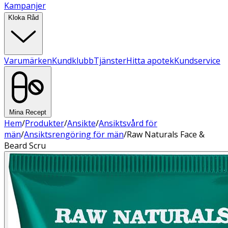
Kampanjer
Kloka Råd
Varumärken
Kundklubb
Tjänster
Hitta apotek
Kundservice
Mina Recept
Hem
/
Produkter
/
Ansikte
/
Ansiktsvård för
män
/
Ansiktsrengöring för män
/
Raw Naturals Face &
Beard Scru