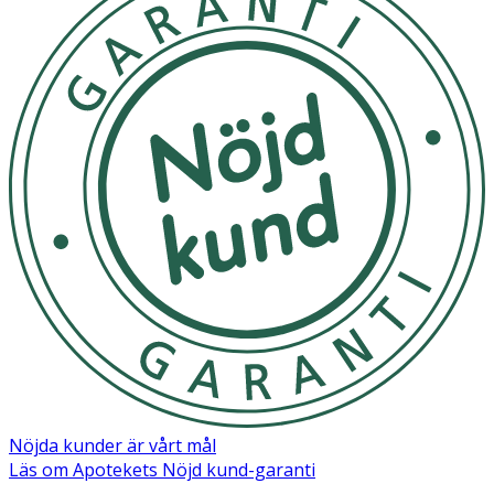
Aqua, C12-15 Alkyl Benzoate, Polyglyceryl-3 Dicitrate/
Stearate, Silica, Caprylic/Capric Triglyceride, Octyldodecyl
Myristate, Cetearyl Alcohol, CI 77891, MICA, Hydroxyethyl
Acrylate/Sodium Acryloyldimethyl Taurate Copolymer,
Avena Sativa Kernel Oil, Jojoba Esters, Parfum, Glycerin,
Glyceryl Stearate, CI 77491, Sodium Benzoate, Potassium
Sorbate, Xanthan Gum, Tocopheryl Acetate, Citric Acid,
Polysorbate 60, Sorbitan Isostearate, CI 77499, Humulus
Lupulus Extract, Tocopherol, Sodium Citrate
Nöjda kunder är vårt mål
Läs om Apotekets Nöjd kund-garanti