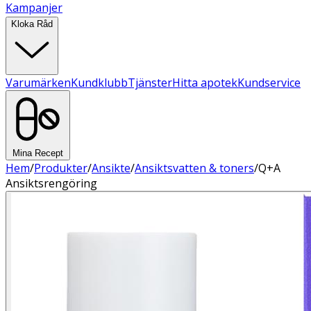
Kampanjer
Kloka Råd
Varumärken
Kundklubb
Tjänster
Hitta apotek
Kundservice
Mina Recept
Hem
/
Produkter
/
Ansikte
/
Ansiktsvatten & toners
/
Q+A
Ansiktsrengöring