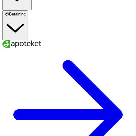
💳Betalning