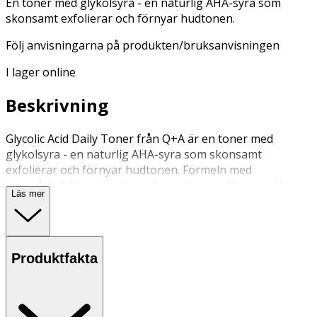
En toner med glykolsyra - en naturlig AHA-syra som
skonsamt exfolierar och förnyar hudtonen.
Följ anvisningarna på produkten/bruksanvisningen
I lager online
Beskrivning
Glycolic Acid Daily Toner från Q+A är en toner med
glykolsyra - en naturlig AHA-syra som skonsamt
exfolierar och förnyar hudtonen. Formeln med
superåterfuktande och upplysande ingredienser säkrar
Läs mer
att huden ser och känns silkesmjuk med en långvarig
glöd.
Applicera några droppar på en bomullsrondell för att ta
Produktfakta
bort smink och orenheter på huden i ansiktet.
Undvik extrem temperaturförandring och direkt solljus.