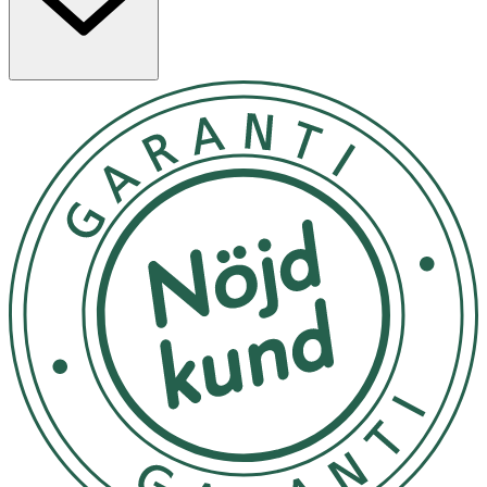
OK för gravida och ammande:
Ja
Ingredienser:
Aqua (Water), Aloe Barbadensis (Aloe Vera) Leaf Juice,
PEG-6 Caprylic/Capric Glycerides, Glycerin, Glycolic Acid,
Sodium Hydroxide, Sodium Hyaluronate, Allantoin,
Betaine, Potassium Sorbate, Xylitol, Lonicera Caprifolium
(Honeysuckle) Flower Extract, Lonicera Japonica
(Honeysuckle) Flower Extract, Sodium Benzoate, Citric
Acid