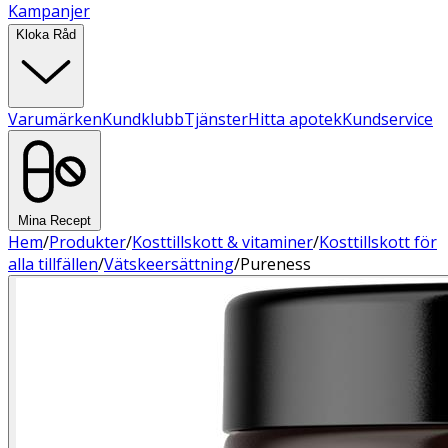
Kampanjer
Kloka Råd
Varumärken
Kundklubb
Tjänster
Hitta apotek
Kundservice
Mina Recept
Hem
/
Produkter
/
Kosttillskott & vitaminer
/
Kosttillskott för
alla tillfällen
/
Vätskeersättning
/
Pureness