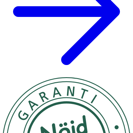
koncentrat (safflor, spirulina), sötningsmedel
(steviolglykosider från stevia).