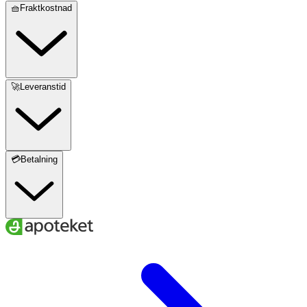
🧺Fraktkostnad
🚀Leveranstid
💳Betalning