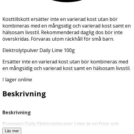
Kosttillskott ersätter inte en varierad kost utan bör
kombineras med en mångsidig och varierad kost samt en
hälsosam livsstil. Rekommenderad daglig dos bör inte
överskridas. Förvaras utom räckhåll för små barn.
Elektrolytpulver Daily Lime 100g
Ersätter inte en varierad kost utan bör kombineras med
en mångsidig och varierad kost samt en hälsosam livsstil.
I lager online
Beskrivning
Beskrivning
Pureness Daily Elektrolytpulver Lime är en frisk och
törstsläckande
vätskeersättning
som bidrar till
Läs mer