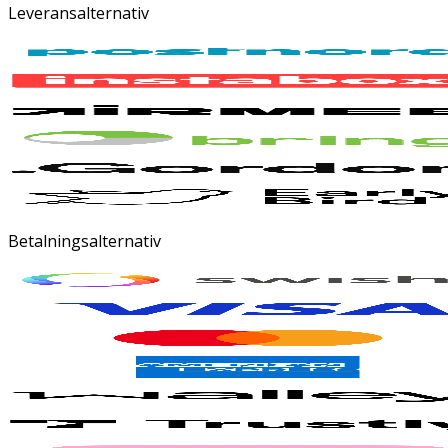
Leveransalternativ
Betalningsalternativ