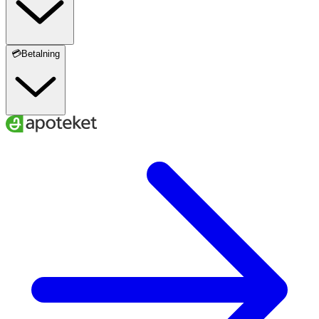
💳Betalning