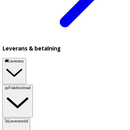
Leverans & betalning
🚚Leverans
🧺Fraktkostnad
🚀Leveranstid