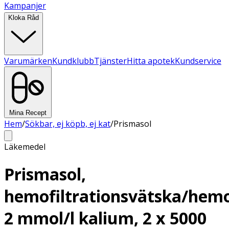
Kampanjer
Kloka Råd
Varumärken
Kundklubb
Tjänster
Hitta apotek
Kundservice
Mina Recept
Hem
/
Sökbar, ej köpb, ej kat
/
Prismasol
Läkemedel
Prismasol,
hemofiltrationsvätska/hemo
2 mmol/l kalium, 2 x 5000