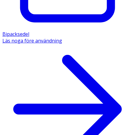
Bipacksedel
Läs noga före användning