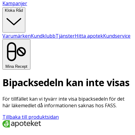
Kampanjer
Kloka Råd
Varumärken
Kundklubb
Tjänster
Hitta apotek
Kundservice
Mina Recept
Bipacksedeln kan inte visas
För tillfället kan vi tyvärr inte visa bipacksedeln för det
här läkemedlet då informationen saknas hos FASS.
Tillbaka till produktsidan