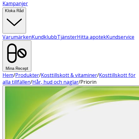
Kampanjer
Kloka Råd
Varumärken
Kundklubb
Tjänster
Hitta apotek
Kundservice
Mina Recept
Hem
/
Produkter
/
Kosttillskott & vitaminer
/
Kosttillskott för
alla tillfällen
/
Hår, hud och naglar
/
Priorin