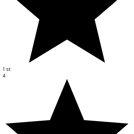
1
st
4