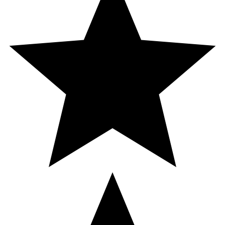
Pantotensyra
14 mg
28 mg
233/4
* Dagligt referensintag. ** DRI ej fastställd
Innehåll
Vetegroddsolja, hirsextrakt, Geleringsmedel (gelatin, från
nötkreatur, halal), Fuktighetsbevarande medel (glycerol),
Förtjockningsmedel (gult bivax), pantotensyra,
Emulgeringsmedel (
soja
lecitin), biotin, cystin,
Stabiliseringsmedel (magnesiumoxid), Arom
(vanillinarom, acetanisol), Färgämnen (järnoxider).