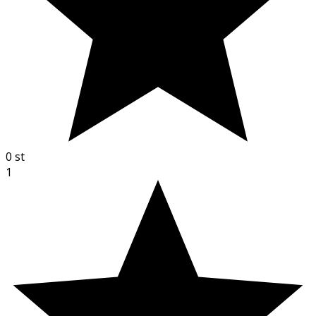
0
st
1