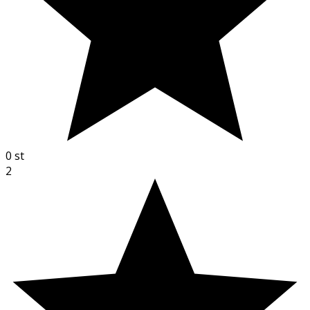
0
st
2