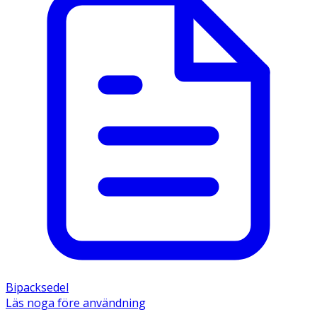
Bipacksedel
Läs noga före användning