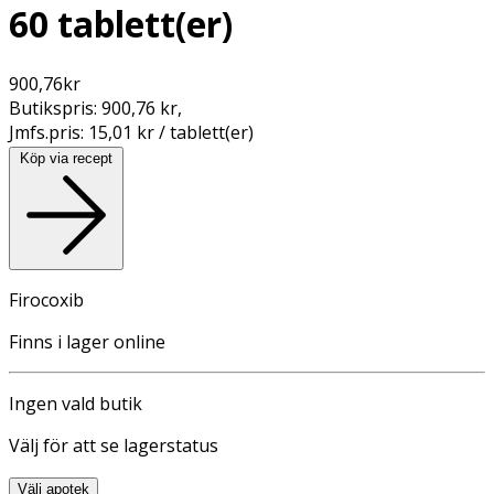
60 tablett(er)
900,76
kr
Butikspris:
900,76 kr
,
Jmfs.pris:
15,01 kr / tablett(er)
Köp via recept
Firocoxib
Finns i lager online
Ingen vald butik
Välj för att se lagerstatus
Välj apotek