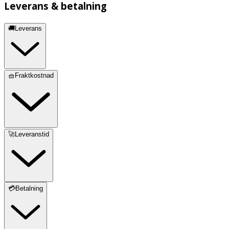
Leverans & betalning
🚚Leverans
🧺Fraktkostnad
🚀Leveranstid
💳Betalning