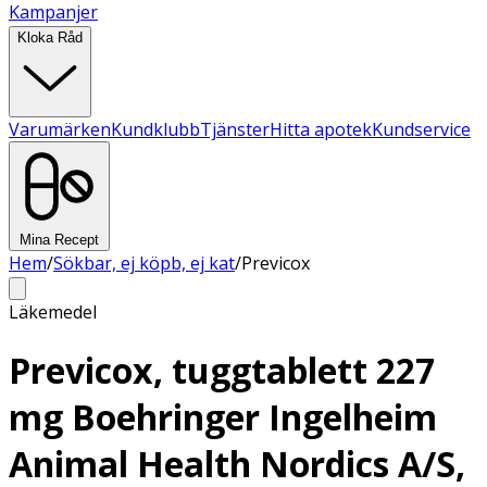
Kampanjer
Kloka Råd
Varumärken
Kundklubb
Tjänster
Hitta apotek
Kundservice
Mina Recept
Hem
/
Sökbar, ej köpb, ej kat
/
Previcox
Läkemedel
Previcox, tuggtablett 227
mg Boehringer Ingelheim
Animal Health Nordics A/S,