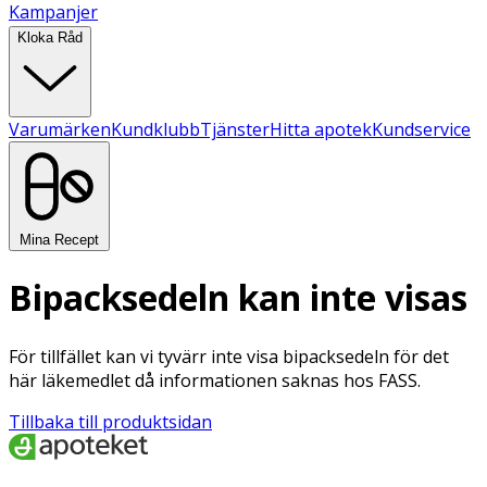
Kampanjer
Kloka Råd
Varumärken
Kundklubb
Tjänster
Hitta apotek
Kundservice
Mina Recept
Bipacksedeln kan inte visas
För tillfället kan vi tyvärr inte visa bipacksedeln för det
här läkemedlet då informationen saknas hos FASS.
Tillbaka till produktsidan