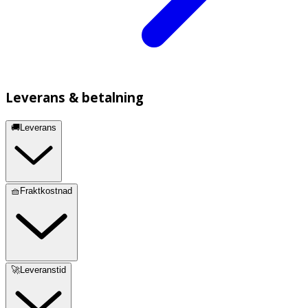
Leverans & betalning
🚚Leverans
🧺Fraktkostnad
🚀Leveranstid