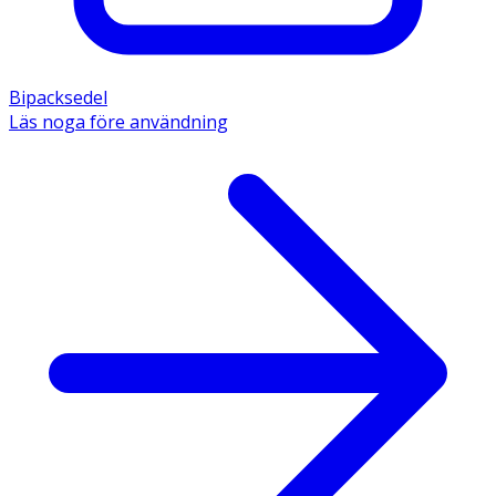
Bipacksedel
Läs noga före användning