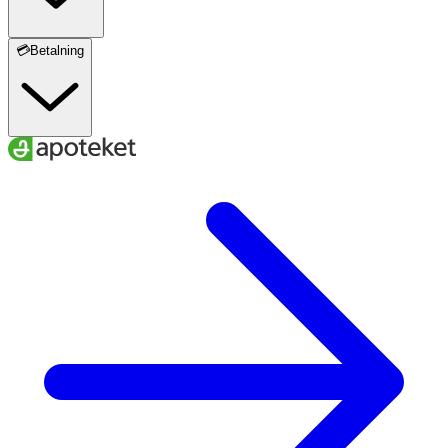
💳Betalning