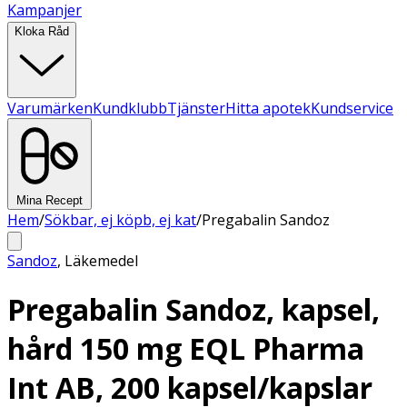
Kampanjer
Kloka Råd
Varumärken
Kundklubb
Tjänster
Hitta apotek
Kundservice
Mina Recept
Hem
/
Sökbar, ej köpb, ej kat
/
Pregabalin Sandoz
Sandoz
,
Läkemedel
Pregabalin Sandoz, kapsel,
hård 150 mg EQL Pharma
Int AB, 200 kapsel/kapslar