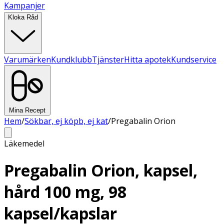
Kampanjer
Kloka Råd
Varumärken
Kundklubb
Tjänster
Hitta apotek
Kundservice
Mina Recept
Hem
/
Sökbar, ej köpb, ej kat
/
Pregabalin Orion
Läkemedel
Pregabalin Orion, kapsel,
hård 100 mg, 98
kapsel/kapslar