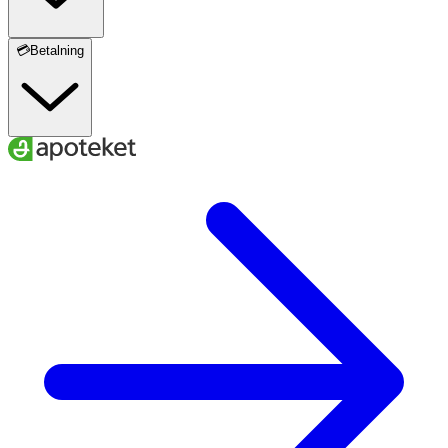
💳Betalning