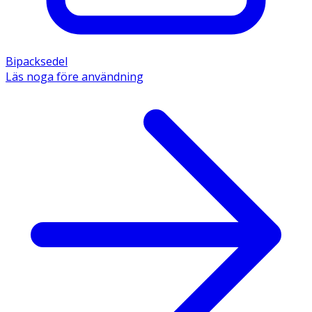
Bipacksedel
Läs noga före användning