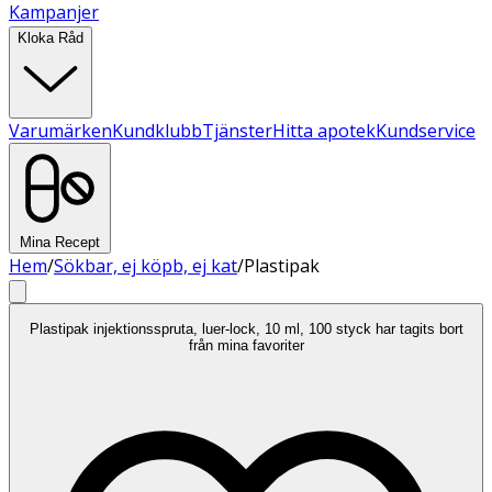
Kampanjer
Kloka Råd
Varumärken
Kundklubb
Tjänster
Hitta apotek
Kundservice
Mina Recept
Hem
/
Sökbar, ej köpb, ej kat
/
Plastipak
Plastipak injektionsspruta, luer-lock, 10 ml, 100 styck har tagits bort
från mina favoriter