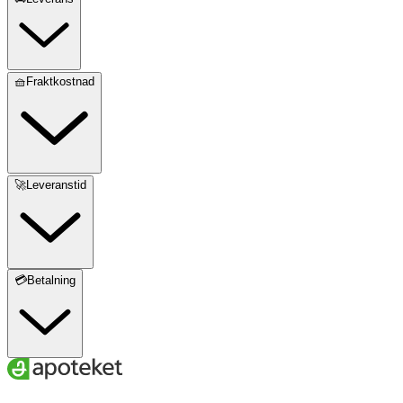
🧺Fraktkostnad
🚀Leveranstid
💳Betalning