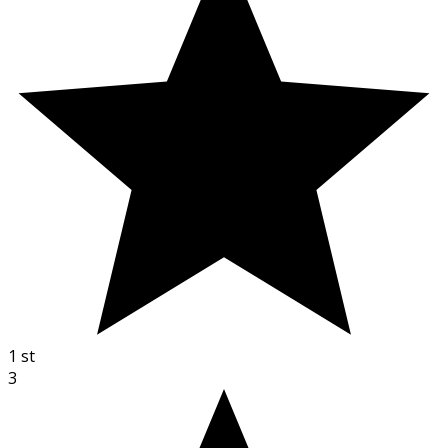
1
st
3