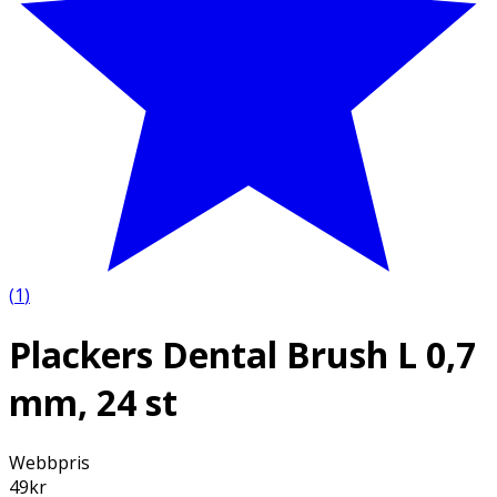
(
1
)
Plackers Dental Brush L 0,7
mm, 24 st
Webbpris
49
kr