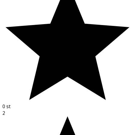
0
st
2