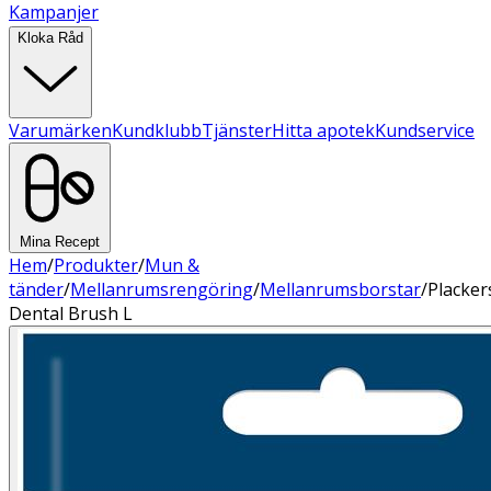
Kampanjer
Kloka Råd
Varumärken
Kundklubb
Tjänster
Hitta apotek
Kundservice
Mina Recept
Hem
/
Produkter
/
Mun &
tänder
/
Mellanrumsrengöring
/
Mellanrumsborstar
/
Placker
Dental Brush L