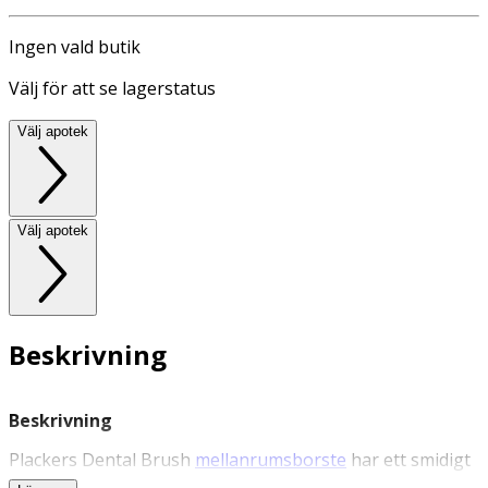
Ingen vald butik
Välj för att se lagerstatus
Välj apotek
Välj apotek
Beskrivning
Beskrivning
Plackers Dental Brush
mellanrumsborste
har ett smidigt
handtag som ger bra grepp och som kan böjas, vilket ger