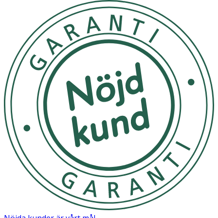
Nöjda kunder är vårt mål