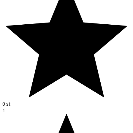
0
st
1