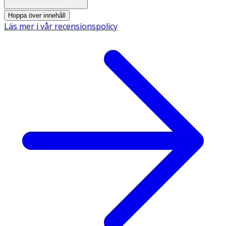
svåråtkomliga mellanrummen vid kindtänderna.
Hoppa över innehåll
- Skölj av borsten efter användning så håller den sig
Läs mer i vår recensionspolicy
fräsch längre.
- Undvik att böja metallen i själva borsten eftersom detta
kan förkorta livslängden.
- Rådgör med din tandläkare eller tandhygienist för val av
rätt storlek.
- Inte lämplig för barn under 6 år.
- 0,7 mm
Innehåll
24 mellanrumsborstar medföljer.