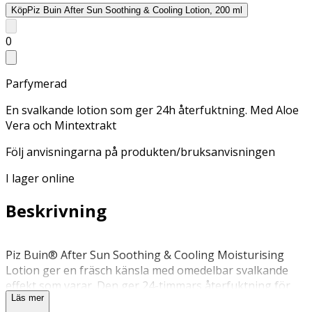
Köp
Piz Buin After Sun Soothing & Cooling Lotion, 200 ml
0
Parfymerad
En svalkande lotion som ger 24h återfuktning. Med Aloe
Vera och Mintextrakt
Följ anvisningarna på produkten/bruksanvisningen
I lager online
Beskrivning
Piz Buin® After Sun Soothing & Cooling Moisturising
Lotion ger en fräsch känsla med omedelbar svalkande
effekt som varar. Den ger 24-timmars återfuktning för
Läs mer
att återställa den naturliga fuktbalansen i solstressad