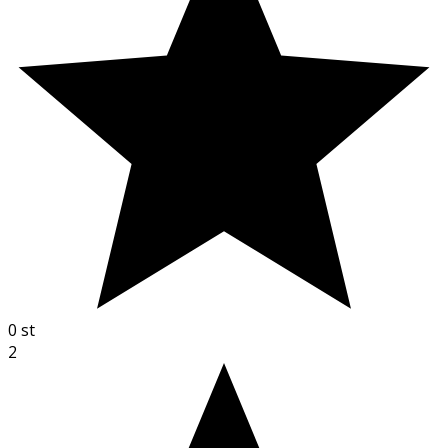
0
st
2