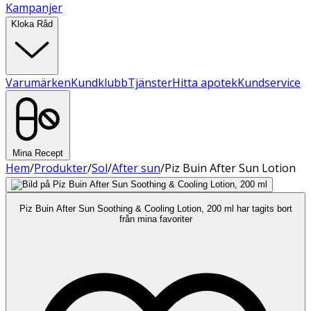
Kampanjer
Kloka Råd
Varumärken
Kundklubb
Tjänster
Hitta apotek
Kundservice
Mina Recept
Hem
/
Produkter
/
Sol
/
After sun
/
Piz Buin After Sun Lotion
Piz Buin After Sun Soothing & Cooling Lotion, 200 ml har tagits bort
från mina favoriter