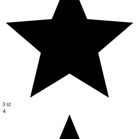
3
st
4