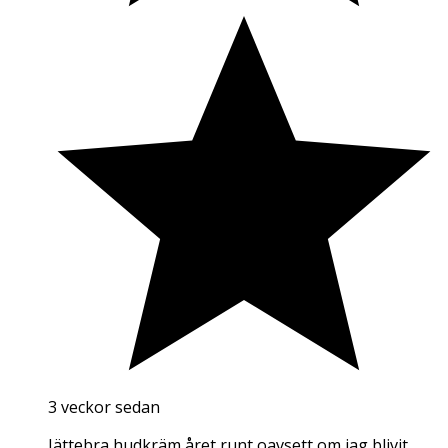
3 veckor sedan
Jättebra hudkräm året runt oavsett om jag blivit