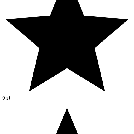
0
st
1