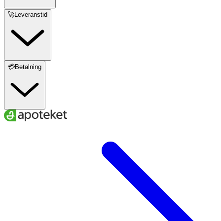
🚀Leveranstid
💳Betalning