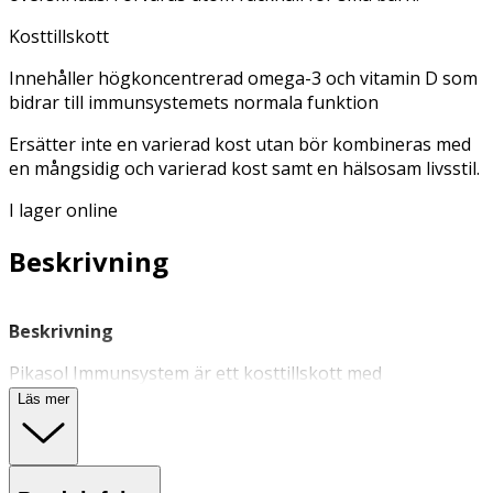
Kosttillskott
Innehåller högkoncentrerad omega-3 och vitamin D som
bidrar till immunsystemets normala funktion
Ersätter inte en varierad kost utan bör kombineras med
en mångsidig och varierad kost samt en hälsosam livsstil.
I lager online
Beskrivning
Beskrivning
Pikasol Immunsystem är ett kosttillskott med
högkoncentrerad Omega-3 och vitamin D som bidrar till
Läs mer
immunsystemets normala funktion. De små kapslarna är
enklare att svälja.
Användning & Dosering