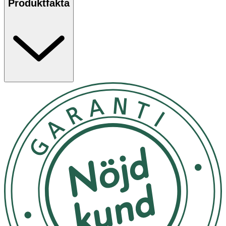
Produktfakta
- Rekommenderad dos för vuxna: 3 kapslar per dag. Svälj
hela kapseln i samband med måltid.
- Om du behandlas med blodförtunnande medel eller ska
genomgå operation, konsultera din läkare innan du
börjar använda omega-3-produkter.
- Överskrid inte rekommenderad dos.
- Kosttillskott ersätter inte en varierad kost utan bör
kombineras med en mångsidig och balanserad kost samt
en hälsosam livsstil.
- Försvaras oåtkomligt för barn. Förvara torrt i
rumstemperatur och ej i direkt solljus.
INNEHÅLLSDEKLARATION
3 Kapslar
%DRI*