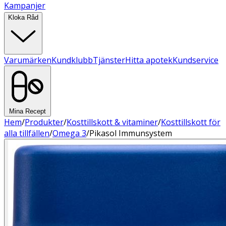
Kampanjer
Kloka Råd
Varumärken
Kundklubb
Tjänster
Hitta apotek
Kundservice
Mina Recept
Hem
/
Produkter
/
Kosttillskott & vitaminer
/
Kosttillskott för
alla tillfällen
/
Omega 3
/
Pikasol Immunsystem