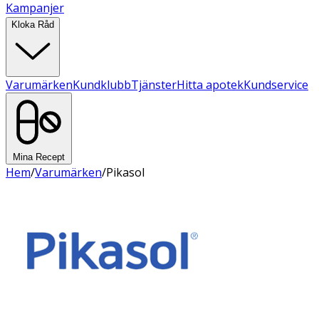
Kampanjer
Kloka Råd
Varumärken
Kundklubb
Tjänster
Hitta apotek
Kundservice
Mina Recept
Hem
/
Varumärken
/
Pikasol