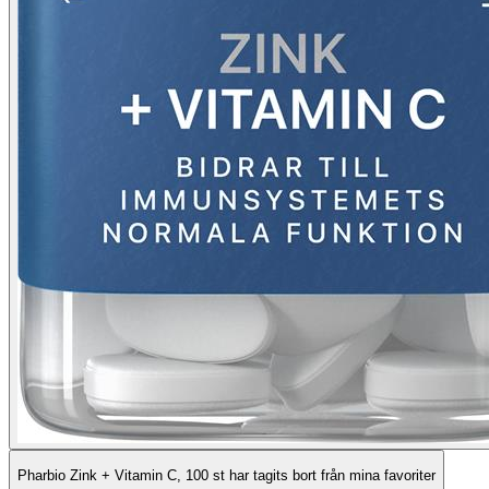
Pharbio Zink + Vitamin C, 100 st har tagits bort från mina favoriter