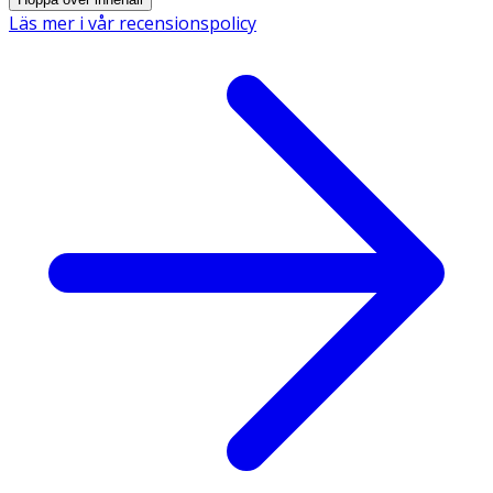
Läs mer i vår recensionspolicy
Zink
25 mg
250
Vitamin C
200 mg
250
* Dagligt referensintag. ** DRI ej fastställd
Innehåll
Vitamin C (L-askorbinsyra), zink (zinkglukonat),
fyllnadsmedel (mikrokristallin cellulosa),
ytbehandlingsmedel (magnesiumsalter av fettsyror).