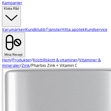
Kampanjer
Kloka Råd
Varumärken
Kundklubb
Tjänster
Hitta apotek
Kundservice
Mina Recept
Hem
/
Produkter
/
Kosttillskott & vitaminer
/
Vitaminer &
mineraler
/
Zink
/
Pharbio Zink + Vitamin C