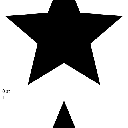
0
st
1