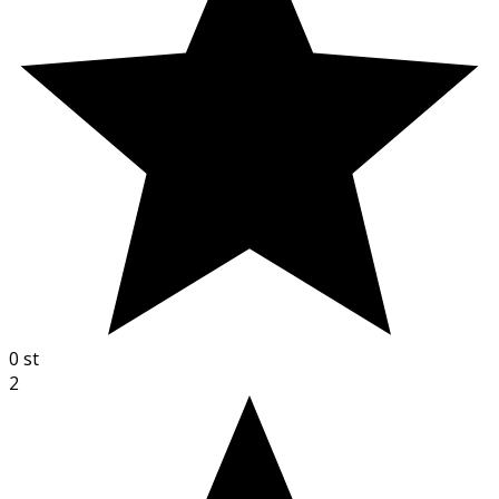
0
st
2