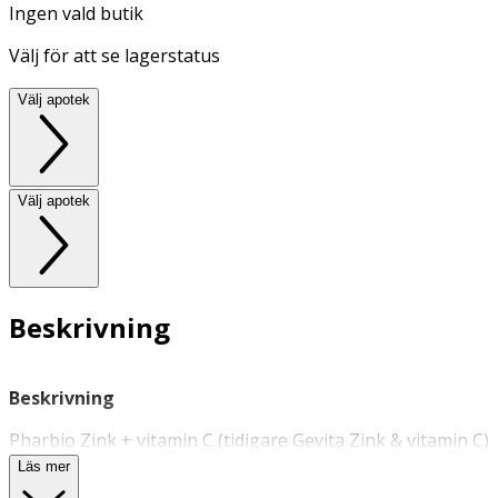
Ingen vald butik
Välj för att se lagerstatus
Välj apotek
Välj apotek
Beskrivning
Beskrivning
Pharbio Zink + vitamin C (tidigare Gevita Zink & vitamin C)
är ett kosttillskott som innehåller zink och C-vitamin som
Läs mer
båda är antioxidanter och bidrar till att skydda cellerna