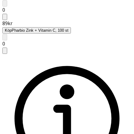
0
89
kr
Köp
Pharbio Zink + Vitamin C, 100 st
0